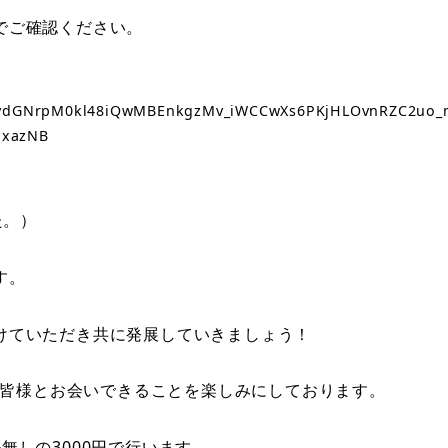
でご確認ください。
Ns1ydGNrpM0kl48iQwMBEnkgzMv_iWCCwXs6PKjHLOvnRZC2uo_
JxazNB
た。）
す。
けていただき共に発展していきましょう！
にて皆様とお会いできることを楽しみにしております。
無しの3000円で行います。