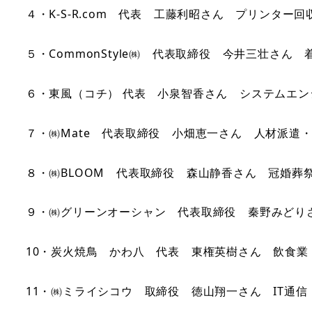
４・K-S-R.com 代表 工藤利昭さん プリンター回
５・CommonStyle㈱ 代表取締役 今井三壮さん 
６・東風（コチ） 代表 小泉智香さん システムエン
７・㈱Mate 代表取締役 小畑恵一さん 人材派遣
８・㈱BLOOM 代表取締役 森山静香さん 冠婚葬
９・㈱グリーンオーシャン 代表取締役 秦野みどり
10・炭火焼鳥 かわ八 代表 東権英樹さん 飲食業
11・㈱ミライシコウ 取締役 徳山翔一さん IT通信