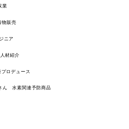
収業
着物販売
ジニア
・人材紹介
祭プロデュース
さん 水素関連予防商品