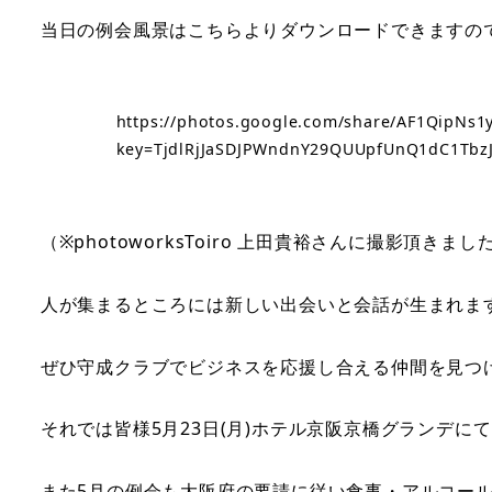
当日の例会風景はこちらよりダウンロードできますの
https://photos.google.com/share/AF1Qip
key=TjdlRjJaSDJPWndnY29QUUpfUnQ1dC1Tbz
（※photoworksToiro 上田貴裕さんに撮影頂きまし
人が集まるところには新しい出会いと会話が生まれま
ぜひ守成クラブでビジネスを応援し合える仲間を見つ
それでは皆様5月23日(月)ホテル京阪京橋グランデ
また5月の例会も大阪府の要請に従い食事・アルコール